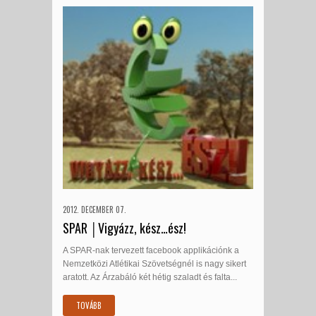
2012. DECEMBER 07.
SPAR │Vigyázz, kész…ész!
A SPAR-nak tervezett facebook applikációnk a
Nemzetközi Atlétikai Szövetségnél is nagy sikert
aratott. Az Árzabáló két hétig szaladt és falta...
TOVÁBB