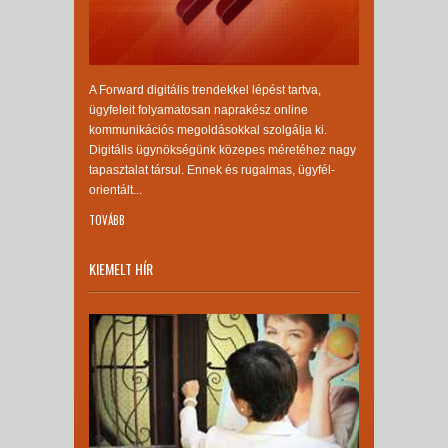
A Forward digitális trendekkel lépést tartva,
ügyfeleit folyamatosan naprakész online
kommunikációs megoldásokkal szolgálja ki.
Digitális ügynökségünk közepes méretéhez nagy
tapasztalat társul. Ennek és rugalmas, ügyfél-
orientált...
TOVÁBB
KIEMELT HÍR