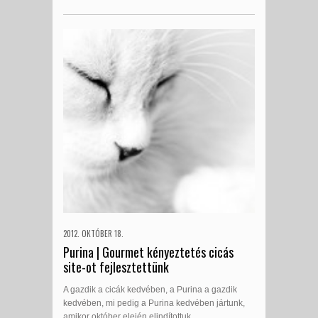
2012. OKTÓBER 18.
Purina | Gourmet kényeztetés cicás
site-ot fejlesztettünk
A gazdik a cicák kedvében, a Purina a gazdik
kedvében, mi pedig a Purina kedvében jártunk,
amikor október elején elindítottuk...