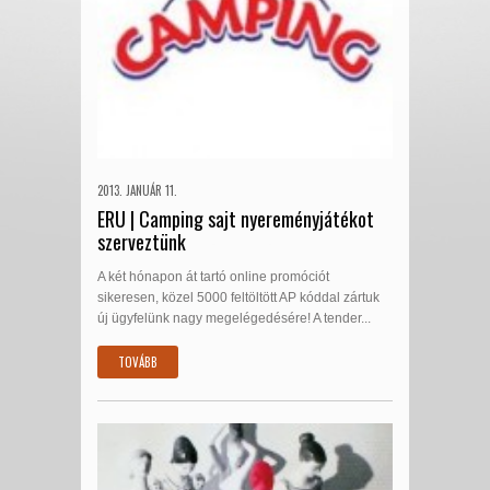
2013. JANUÁR 11.
ERU | Camping sajt nyereményjátékot
szerveztünk
A két hónapon át tartó online promóciót
sikeresen, közel 5000 feltöltött AP kóddal zártuk
új ügyfelünk nagy megelégedésére! A tender...
TOVÁBB