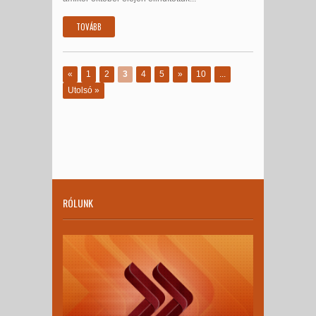
TOVÁBB
«
1
2
3
4
5
»
10
...
Utolsó »
RÓLUNK